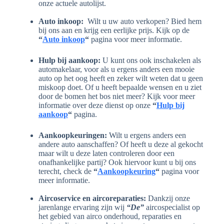
onze actuele autolijst.
Auto inkoop:
Wilt u uw auto verkopen? Bied hem
bij ons aan en krijg een eerlijke prijs. Kijk op de
“
Auto inkoop
“
pagina voor meer informatie.
Hulp bij aankoop:
U kunt ons ook inschakelen als
automakelaar, voor als u ergens anders een mooie
auto op het oog heeft en zeker wilt weten dat u geen
miskoop doet. Of u heeft bepaalde wensen en u ziet
door de bomen het bos niet meer? Kijk voor meer
informatie over deze dienst op onze
“
Hulp bij
aankoop
“
pagina.
Aankoopkeuringen:
Wilt u ergens anders een
andere auto aanschaffen? Of heeft u deze al gekocht
maar wilt u deze laten controleren door een
onafhankelijke partij? Ook hiervoor kunt u bij ons
terecht, check de
“
Aankoopkeuring
“
pagina voor
meer informatie.
Aircoservice en aircoreparaties:
Dankzij onze
jarenlange ervaring zijn wij
“De”
aircospecialist op
het gebied van airco onderhoud, reparaties en